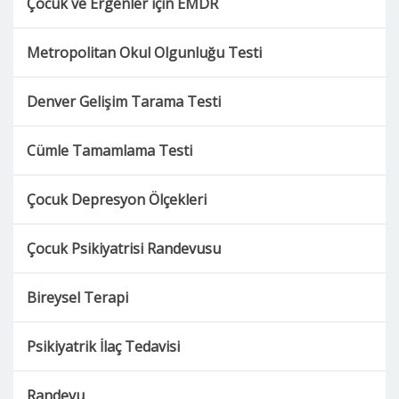
Çocuk ve Ergenler için EMDR
Pandas Hastalığı
Metropolitan Okul Olgunluğu Testi
Şizofreni
Denver Gelişim Tarama Testi
Bipolar Bozukluk
Stres
Cümle Tamamlama Testi
Yas (Matem)
Çocuk Depresyon Ölçekleri
Çocuk Psikiyatrisi Randevusu
Bireysel Terapi
Psikiyatrik İlaç Tedavisi
Randevu