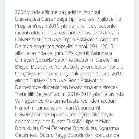
2004 yılında eğitime başladığım İstanbul
Üniversitesi Cerrahpaşa Tıp Fakültesi İngilizce Tıp
Programı'ndan 2010 yılında ikincilik derecesi ile
mezun oldum. Tıpta uzmanlık sınavı ile Marmara
Üniversitesi Çocuk ve Ergen Psikiyatrisi Anabilim
Dalı’nda araştırma görevlisi olarak 2011-2015
yılları arasında çalıştım. “ Psikiyatrik Yakınması
Olmayan Çocuklarda Anne Sütü Alım Sürelerinin
Bilişsel Düzeye ve Yürütücü İşlevlere Etkisi” konulu
tez çalışmasını tamamlayarak uzman oldum. 2016
yılında Türkiye Çocuk ve Genç Psikiyatrisi
Derneği’nce düzenlenen board sınavına girerek
“Yeterlilik Belgesi” aldım. 2016-2017 yılları arasında
Van eğitim ve Araştırma hastanesinde mecburi
hizmetimi tamamladım. Van Yüzüncü Yıl
Üniversitesi’nde Tıp Fakültesi öğrencilerine, iki
dönem boyunca Dikkat Eksikliği Hiperaktivite
Bozukluğu, Özel Öğrenme Bozukluğu, Konuşma
Gecikmesi, Otizm, Kaygı Bozuklukları konusunda