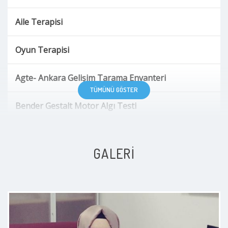
Aile Terapisi
Oyun Terapisi
Agte- Ankara Gelişim Tarama Envanteri
TÜMÜNÜ GÖSTER
Bender Gestalt Motor Algı Testi
Peabody Resim (Kelime Eşleştirme Testi)
GALERI
Gessell Gelişim Testi
Benton Görsel Bellek Testi
Porteus Labirentleri Testi