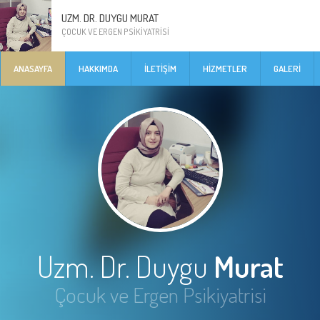
UZM. DR. DUYGU MURAT
ÇOCUK VE ERGEN PSIKIYATRISI
ANASAYFA
HAKKIMDA
İLETIŞIM
HIZMETLER
GALERI
Uzm. Dr. Duygu
Murat
Çocuk ve Ergen Psikiyatrisi